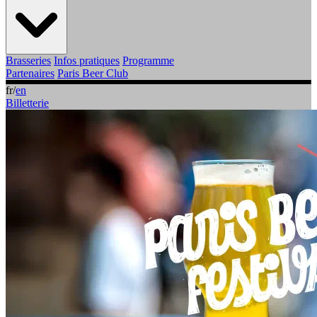
Brasseries
Infos pratiques
Programme
Partenaires
Paris Beer Club
fr
/
en
Billetterie
Semaine
Agenda
Lieux
Grand Final
Brasseries
Infos pratiques
Programme
Partenaires
Paris Beer Club
Billetterie
fr
/
en