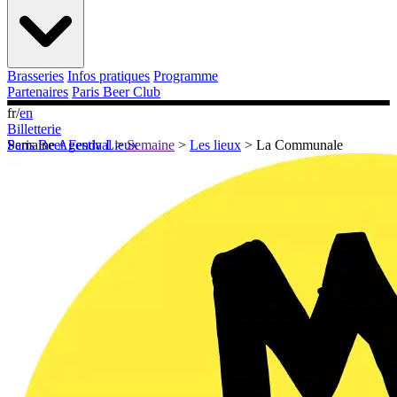
Brasseries
Infos pratiques
Programme
Partenaires
Paris Beer Club
fr
/
en
Billetterie
Semaine
Paris Beer Festival
Agenda
Lieux
>
Semaine
>
Les lieux
>
La Communale
Grand Final
Brasseries
Infos pratiques
Programme
Partenaires
Paris Beer Club
Billetterie
fr
/
en