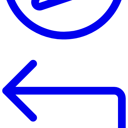
Leaflet
|
©
OpenStreetMap
©
CARTO
+
−