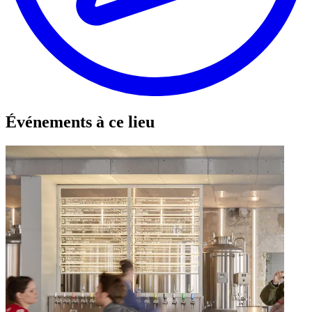
Leaflet
|
©
OpenStreetMap
©
CARTO
+
Événements à ce lieu
−