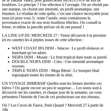
de la Yakima Valley, pour goûter/sentir BEAUCOUP de lots de
houblons. Le principe ? Une sélection à l’aveugle. On ne choisit pas
une marque, on choisit une intensité, un profil aromatique, une
émotion. Le résultat de cette quête, c’est une chance incroyable pour
nous (et pour vous !) : toute l’année, nous connaissons la
provenance exacte de nos trois houblons fétiches. On connaît la
ferme, et même la parcelle précise où ils ont poussé !
LA LINE-UP DU MERCREDI 27 : Venez découvrir à la pression
(et en canette) les 4 pépites issues de cette sélection :
WEST COAST IPA DDH - Simcoe : Le profil résineux et
tranchant qu’on adore.
NEIPA DDH - Mosaic : Le fruit tropical dans toute sa pureté.
DOUBLE NEIPA DDH - Citra : Une intensité aromatique
soyeuse.
TRIPLE NEIPA DDH - Mega Blend : Le bouquet final
regroupant toutes les fermes de la série.
UN VOYAGE IMMERSIF Quelles sont les fermes derrière ces
bières ? On garde encore un peu le suspense… Les noms sont à
découvrir sur les canettes, et chaque jour de la semaine, on vous
présentera l’histoire de l’un de ces producteurs sur nos réseaux.
Où ? Les Cuves de Fauve, Paris Quand ? Mercredi 27 à partir de
18h