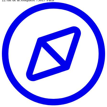
Leaflet
|
©
OpenStreetMap
©
CARTO